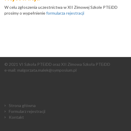
W celu zgłoszenia uczestnictwa w XII Zimowej Szkole PTEiDD
prosimy o wypełnienie
formularza rejestracji
© 2021 VI Szkoła PTEiDD oraz XII Zimowa Szkoła PTEiDD
e-mail:
malgorzata.malek@symposium.pl
Strona główna
Formularz rejestracji
Kontakt